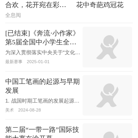
合欢，花开宛在彩云间
花中奇葩鸡冠花
全息阅
[已结束]《奔流·小作家》
第5届全国中小学生全息
作文大赛征稿通知暨奔流
为深入贯彻落实中央关于“文化强国战略”的方针政策，加强国内青少年之间的文艺创作交流，弘扬“敢想敢写·绘声绘色·臻善臻美”的全息作文理念，河南省儿童文学学术委员会、河南省报告文学学会等组织机构，特联合举办第五届全国中小学生全息作文大赛暨奔流数字文学馆作品征集活动。该活动已成功举办4届，全国已有几万名中小学生积极投稿参与，获奖作品已在奔流文学网、全息作文网、中国少儿艺教网及“奔流小作家”公开发布。
数字文学馆作品征集
最新赛事
2025-01-01
中国工笔画的起源与早期
发展
1. 战国时期工笔画的发展起源最早可追溯到战国时期。长沙马王堆汉墓出土的帛画《人物御龙图》被认为是工笔重彩画的早期代表作。这一时期的绘画作品已经展现出高度成熟的绘画技巧，尽管它们更多地是服务于宗教或丧葬文化。《人物御龙图》原图来源于360百科 《人物御龙图》中流畅线条的平直，粗细，变化生动地表现出了不同物体的质感，动态。《人物御龙图》中国画线条运用最早的典范。其飘逸灵动的线条运用，成就“高古游丝描”。2. 魏晋南北朝魏晋南北朝时期，工笔画呈现出新的面貌。在继承此前以线造型的基础上，人物造型的准确性、线描技法的多样性、染色技法的细致完善等方面都取得了极大进展。这一时期涌现出曹不兴、卫协、
美术
2024-08-28
第二届“一带一路”国际技