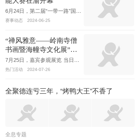
能大赛在渝开幕
6月24日，第二届“一带一路”国际技能大赛互联网营销项目选手在比赛中。
赛事动态
2024-06-25
“禅风雅意——岭南寺僧
书画暨海幢寺文化展”在
国博开幕
7月25日，嘉宾参观展览 当日，由中国国家博物馆、广东省文物局联合主办的“禅风雅意——岭南寺僧书画暨海幢寺文化展”在中国国家博物馆开幕。本次展览分为“禅林翰墨”“海幢古韵”“交流共融”三个单元，精选岭南寺僧书画的代表性人物及代表性作品，系统梳理其艺术发展脉络和艺术风格，展现岭南寺僧的文化修养和艺术造诣。新华社记者 金良快 摄
热门活动
2024-07-26
全聚德连亏三年，“烤鸭大王”不香了
全息专题