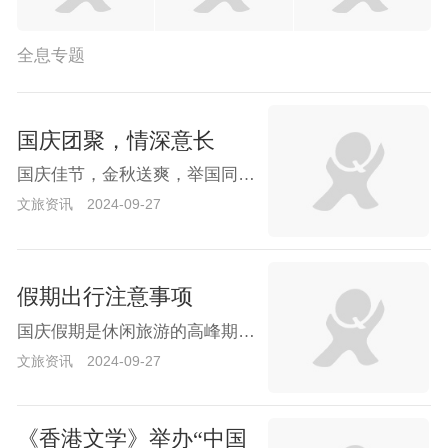
全息专题
国庆团聚，情深意长
国庆佳节，金秋送爽，举国同庆之时，也是万家灯火温馨团聚的美好时刻。在这个充满喜悦与祝福的节日里，亲友们跨越千山万水，纷纷踏上归途，只为那一份血浓于水的亲情和久别重逢的喜悦。下面，就让我们一起走进这样一幅幅温馨动人的团聚画面。无论身处何方，国庆都是游子归家的最佳时机。他们或许在繁华的都市中拼搏，或许在遥远的他乡求学，但此刻，心中只有一个念头——回家。火车、飞机、汽车……各种交通工具上，都满载着归心似箭的人们。他们的行李中，或许装着精心挑选的礼物，或许藏着对家人深深的思念，但最重的，莫过于那份即将与家人团聚的喜悦和期待。当家门被轻轻推开，那一刻的温馨与感动无以言表。厨房里，妈妈正忙碌地准备着丰盛的
文旅资讯
2024-09-27
假期出行注意事项
国庆假期是休闲旅游的高峰期，为了确保旅途愉快且安全，游客们需要注意以下几个方面的事项：一、合理规划行程提前规划：提前了解旅游目的地的天气、交通、住宿等信息，制定详细的行程计划，避免临时抱佛脚。错峰出行：尽量避开人流高峰时段，如国庆假期的首尾两天，选择中间时段出行，以减少交通拥堵和景区人满为患的情况。关注政策：通过权威渠道了解出发地及目的地的最新疫情防控政策，自觉遵守当地政府及有关部门发布的公告提示，确保出行无忧。二、加强个人防护健康监测：出行前注意个人健康状况，如有感冒、发热等症状，应及时就医并取消或调整出行计划。佩戴口罩：在公共场所、交通工具上及人流密集区域，应全程佩戴口罩，降低感染风险。保
文旅资讯
2024-09-27
《香港文学》举办“中国