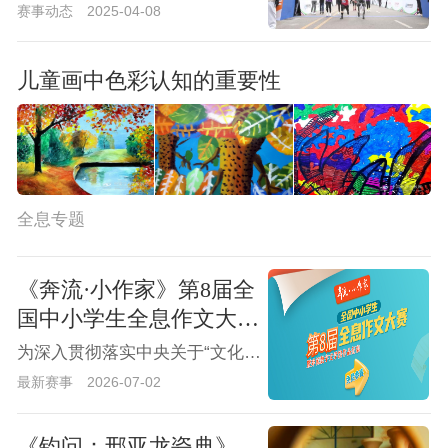
赛事动态
2025-04-08
儿童画中色彩认知的重要性
全息专题
《奔流·小作家》第8届全
国中小学生全息作文大赛
征稿通知暨奔流数字文学
为深入贯彻落实中央关于“文化强国战略”的方针政策，加强国内青少年之间的文艺创作交流，弘扬“敢想敢写·绘声绘色·臻善臻美”的全息作文理念，河南省儿童文学学术委员会、河南省报告文学学会等组织机构，特联合举办第八届全国中小学生全息作文大赛暨奔流数字文学馆作品征集活动。该活动已成功举办7届，全国已有几万名中小学生积极投稿参与，获奖作品已在奔流文学网、全息作文网、中国少儿艺教网及“奔流小作家”公开发布。
馆作品征集
最新赛事
2026-07-02
《钧问：邢亚龙瓷典》