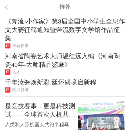
推荐
《奔流·小作家》第8届全国中小学生全息作
文大赛征稿通知暨奔流数字文学馆作品征
集
荐
最新赛事
河南省陶瓷艺术大师温红远入编《河南陶
瓷40年-大师精品鉴藏》
荐
人才
千年汝瓷焕新彩 廷怀盛境启新程
荐
热点资讯
是竞技赛事，更是科技测
试——全球首次人机共跑
马拉松看点探析
人类和人形机器人共跑半程马拉松——这个连科幻电影都未曾上演的场景，将于4月13日在北京亦庄变为现实。历史性的“人机半马之约”背后，有哪些核心看点？为何让人形机器人“跨界跑马”？机器人完赛将面临哪些挑战？近日，新华社记者独家采访赛事主办方和参赛企业。