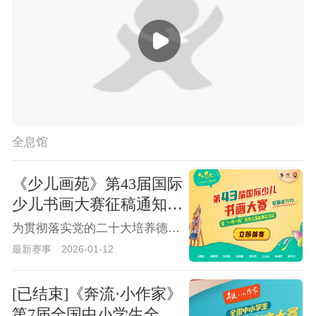
全息馆
《少儿画苑》第43届国际
少儿书画大赛征稿通知
暨“一带一路”世界儿童画
为贯彻落实党的二十大培养德智体美劳全面发展的社会主义建设者和接班人的指示精神，全面贯彻党的教育方针，落实立德树人根本任务，以美育陶冶情操、温润心灵、激发创新创造活力，提升国家文化软实力、增强国家核心竞争力。由中国国际全息教育学会、河南省新时代书画院主办，《少儿画苑》编辑部、河南省墨洋教育科技有限公司承办，中国少儿艺教网、全息网协办的《少儿画苑》第43届国际少儿书画大赛暨“一带一路”世界儿童画展览征稿活动即日开始启动。
展览活动
最新赛事
2026-01-12
[已结束]《奔流·小作家》
第7届全国中小学生全息