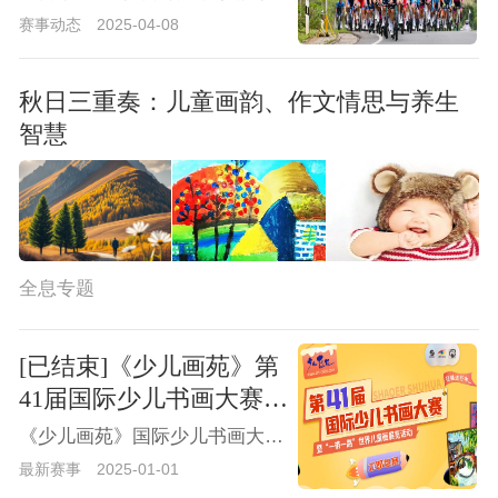
赛事动态
2025-04-08
秋日三重奏：儿童画韵、作文情思与养生
智慧
全息专题
[已结束]《少儿画苑》第
41届国际少儿书画大赛
暨“一带一路”世界儿童画
《少儿画苑》国际少儿书画大赛已成功举办40届，累计有400余万人次国内外少年儿童参加了该赛事，所有参赛作品均通过中国少儿艺教网(www.art-child.com)、新时代书画网(xsd.quanxi.cc)和全息网(www.quanxi.cc)进行网络展播，优秀作品入选“一带一路”世界儿童画展览。赛事设有特别金奖、金奖、银奖、铜奖、优秀奖等奖项。
展览活动征稿通知
最新赛事
2025-01-01