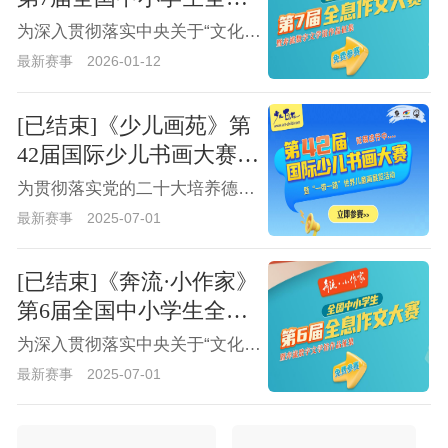
作文大赛征稿通知暨奔流
为深入贯彻落实中央关于“文化强国战略”的方针政策，加强国内青少年之间的文艺创作交流，弘扬“敢想敢写·绘声绘色·臻善臻美”的全息作文理念，河南省儿童文学学术委员会、河南省报告文学学会等组织机构，特联合举办第七届全国中小学生全息作文大赛暨奔流数字文学馆作品征集活动。该活动已成功举办6届，全国已有几万名中小学生积极投稿参与，获奖作品已在奔流文学网、全息作文网、中国少儿艺教网及“奔流小作家”公开发布。
数字文学馆作品征集
最新赛事
2026-01-12
[已结束]《少儿画苑》第
42届国际少儿书画大赛征
稿通知暨“一带一路”世界
为贯彻落实党的二十大培养德智体美劳全面发展的社会主义建设者和接班人的指示精神，全面贯彻党的教育方针，落实立德树人根本任务，以美育陶冶情操、温润心灵、激发创新创造活力，提升国家文化软实力、增强国家核心竞争力。由中国国际全息教育学会、河南省新时代书画院主办，《少儿画苑》编辑部、河南省墨洋教育科技有限公司承办，中国少儿艺教网、全息网协办的《少儿画苑》第42届国际少儿书画大赛暨“一带一路”世界儿童画展览征稿活动即日开始启动。
儿童画展览活动
最新赛事
2025-07-01
[已结束]《奔流·小作家》
第6届全国中小学生全息
作文大赛征稿通知暨奔流
为深入贯彻落实中央关于“文化强国战略”的方针政策，加强国内青少年之间的文艺创作交流，弘扬“敢想敢写·绘声绘色·臻善臻美”的全息作文理念，河南省儿童文学学术委员会、河南省报告文学学会等组织机构，特联合举办第六届全国中小学生全息作文大赛暨奔流数字文学馆作品征集活动。该活动已成功举办5届，全国已有几万名中小学生积极投稿参与，获奖作品已在奔流文学网、全息作文网、中国少儿艺教网及“奔流小作家”公开发布。
数字文学馆作品征集
最新赛事
2025-07-01