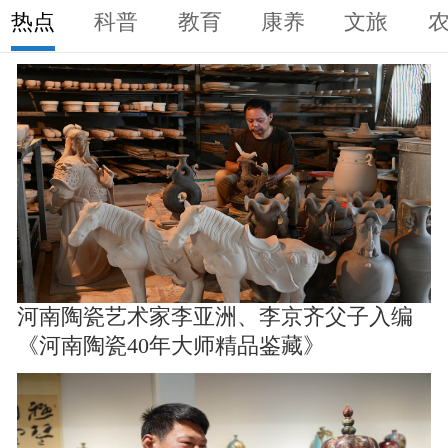
热点
科普
教育
康养
文旅
河南陶瓷艺术家李亚洲、李京齐父子入编
《河南陶瓷40年大师精品鉴藏》